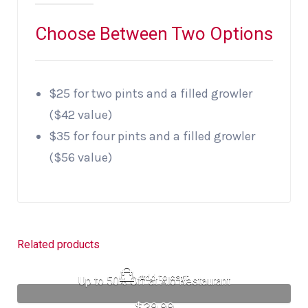
Choose Between Two Options
$25 for two pints and a filled growler
($42 value)
$35 for four pints and a filled growler
($56 value)
Related products
Add to cart
Up to 50% Off at Alo Restaurant
$
29.99